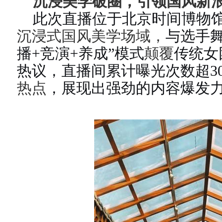
沉浸美学破圈，引领国风新
此次
直播
位
于
北京时间博物
沉浸式国风美学场域，
与选手
播+竞演+养成”模式
颠覆
传统女
热议，
直播间累计曝光次数超30
热
点
，展现出强劲的内容爆发