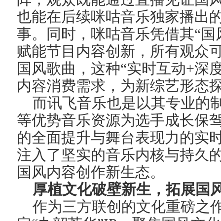
也能在后续
咪咕音乐独家播出
事。
同时，咪咕音乐
凭借
其
“国
赋能节目内容创新
，所有观众
国风歌曲，
这种“实时互动+深
内容消费需求，为新综艺形态
而
讯飞音乐也是以其专业的
等优势音乐资源为选手
成长
保
的全面提升与舞台表现力的实
注入了坚实的音乐内核与
持久
国风内容创作新生态。
厚植文化破壁新生，拓展国
作为三方联创的文化重磅之