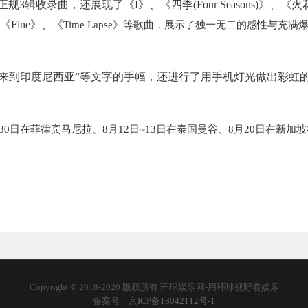
3辑收录曲，还展现了《I》、《四季(Four Seasons)》、《火
《Fine》、《
Time Lapse》等歌曲，展示了独一无二的感性与充满
来到印度尼西亚”等文字的手幅，还进行了用手机灯光做出彩虹
30日在菲律宾马尼拉、8月12日~13日在泰国曼谷、8月20日在新加
Copyright © 2018-2020 版权所有 环球娱乐网-用环球视野看娱乐
备案号：
京ICP备18042112号-1