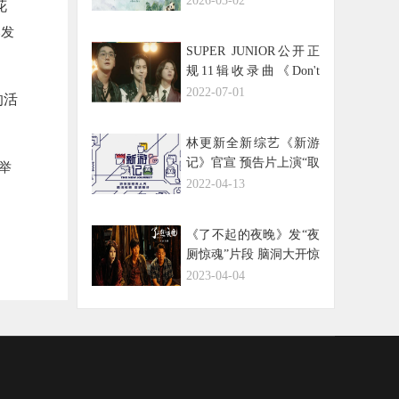
2026-03-02
花
码
爆发
SUPER JUNIOR公开正
规11辑收录曲《Don't
Wait》MV Extra Cut，诠
2022-07-01
的活
释专属色彩！
林更新全新综艺《新游
记》官宣 预告片上演“取
坡举
经”人间历险记
2022-04-13
《了不起的夜晚》发“夜
厕惊魂”片段 脑洞大开惊
喜十足
2023-04-04