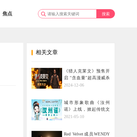
焦点
相关文章
《猎人克莱文》预售开
启 “含血量”超高漫威杀
神上演丛林八连杀
2024-12-06
城市形象歌曲《汝州
谣》上线，掀起传统文
化新风潮！
2021-05-10
Red Velvet成员WENDY