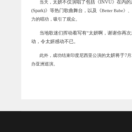
太妍不仅演唱了包括《INVU》在内的正规
当天，
(Spark)》等热门歌曲舞台，以及《
Better Babe》、
力的唱功，吸引了观众。
当地歌迷们挥动着写有“太妍啊，谢谢你再次
动，令太妍感动不已。
太妍将于7
此外，成功结束印度尼西亚公演的
月
办亚洲巡演。