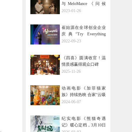
与MeloMance《问候
(Miracle)》今日公开！
2023-01-26
崔始源在全球创业企业
庆典“Try Everything
2022”上发表演讲，向创
2022-09-23
业者们传达真诚的声援
信息！
《四喜》圆满收官！温
情质感赢得观众口碑
2025-11-26
动画电影《加菲猫家
族》持续热映 合家“云吸
猫”共享端午假期
2024-06-07
纪实电影《熊猫奇遇
记》暖心定档，3月10日
解锁国宝全生命周期密