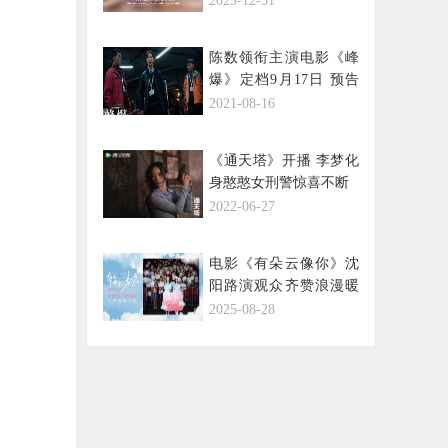
2025-12-31
陈数领衔主演电影《峰
爆》定档9月17日 预告
片“炸”字尽显表演实力
2021-08-16
《通天塔》开播 李梦化
身憨憨女刑警惊喜不断
2022-06-27
电影《有朵云像你》沈
阳路演观众齐赞浪漫暖
心 姚婷婷何蓝逗分享爱
2025-08-28
的悸动与治愈