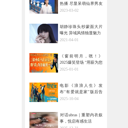
热播 尽显呆萌仙界男友
魅力
2023-03-02
胡静珍珠头纱蒙面大片
曝光 异域风情独显魅力
2021-04-01
《窗前明月，咣！》
2025爆笑登场 “用薪为您
服务”开启新年“首笑”
2025-01-01
电影《浪浪人生》发
布“有爱就是家”版后告
片 一家人在一起就是彼
2025-10-04
此的底气
​对话ubras｜重塑内衣叙
事，悦启有感生活