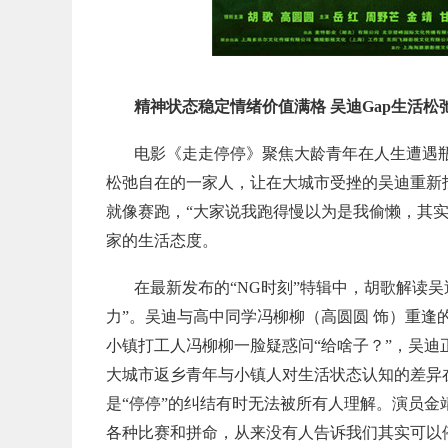
精神状态稳定情绪价值满格 吴迪Gap生活松
电影《走走停停》聚焦大龄青年在人生遭遇
松弛自在的一家人，让在大城市受挫的吴迪重新找
就像赛跑，“大家说我跑得慢以为是我偷懒，其
家的生活态度。
在最新发布的“NG时刻”特辑中，胡歌解读
力”。吴迪与高中同学冯柳柳（高圆圆 饰）重逢的
小镇打工人冯柳柳一脸疑惑问“给啥子？”，吴
大城市返乡青年与小镇人对生活状态认知的差异
是“停停”的纠结有时无法被所有人理解。演员金
各种比赛和拼命，从来没有人告诉我们其实可以