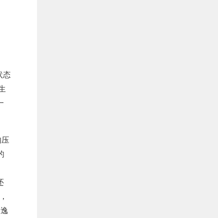
状态
生
一
的压
的
。
还
，
安逸