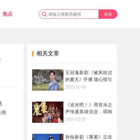
焦点
相关文章
发
王冠逸新剧《被风吹过
的夏天》开播 随心指引
奔赴跨国浪漫爱情
2022-11-18
活
《追光吧！》用音乐之
声传递英雄信念，唱响
走停
热血之光
2021-12-27
孙灿新剧《重紫》正在