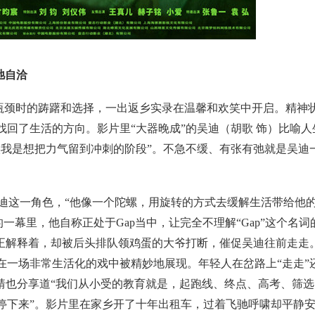
弛自洽
瓶颈时的踌躇和选择，一出返乡实录在温馨和欢笑中开启。精神
回了生活的方向。影片里“大器晚成”的吴迪（胡歌 饰）比喻人
实我是想把力气留到冲刺的阶段”。不急不缓、有张有弛就是吴迪
吴迪这一角色，“他像一个陀螺，用旋转的方式去缓解生活带给他
一幕里，他自称正处于Gap当中，让完全不理解“Gap”这个名词
迪正解释着，却被后头排队领鸡蛋的大爷打断，催促吴迪往前走走
在一场非常生活化的戏中被精妙地展现。年轻人在岔路上“走走”
靖也分享道“我们从小受的教育就是，起跑线、终点、高考、筛选
停下来”。影片里在家乡开了十年出租车，过着飞驰呼啸却平静