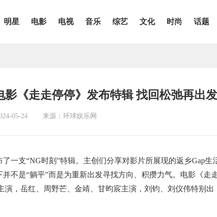
明星
电影
电视
音乐
综艺
文化
时尚
话题
电影《走走停停》发布特辑 找回松弛再出
4-05-24
来源：环球娱乐网
了一支“NG时刻”特辑。主创们分享对影片所展现的返乡Gap生
停下并不是“躺平”而是为重新出发寻找方向、积攒力气。电影《走
主演，岳红、周野芒、金靖、甘昀宸主演，刘钧、刘仪伟特别出