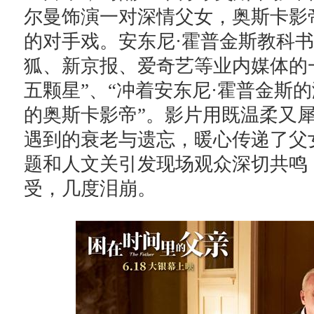
尔曼饰演一对深情父女，奥斯卡影
的对手戏。安东尼·霍普金斯教科
狐、新京报、爱奇艺等业内媒体的
五颗星”、“冲着安东尼·霍普金斯
的奥斯卡影帝”。影片用既温柔又
遇到的衰老与遗忘，暖心传递了父
题和人文关引发现场观众深切共鸣
受，几度泪崩。