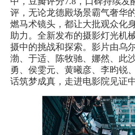
中，豆瓣评分7.8，口碑持续
评，无论龙德殿场景霸气奢华
燃马术镜头，都让大批观众化身
助力。全新发布的摄影灯光机
摄中的挑战和探索。影片由乌
渤、于适、陈牧驰、娜然、此
勇、侯雯元、黄曦彦、李昀锐
话筑梦成真，走进电影院见证