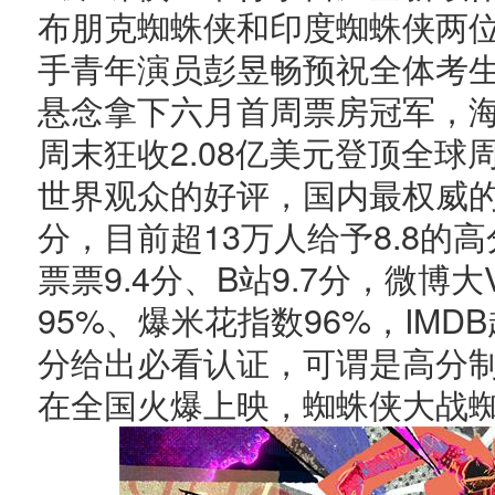
布朋克蜘蛛侠和印度蜘蛛侠两
手青年演员彭昱畅预祝全体考
悬念拿下六月首周票房冠军，
周末狂收2.08亿美元登顶全
世界观众的好评，国内最权威的
分，目前超13万人给予8.8的
票票9.4分、B站9.7分，微博
95%、爆米花指数96%，IMDB
分给出必看认证，可谓是高分
在全国火爆上映，蜘蛛侠大战