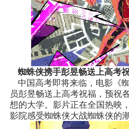
蜘蛛侠携手彭昱畅送上高考祝
中国高考即将来临，电影《
员彭昱畅送上高考祝福，预祝
想的大学。影片正在全国热映
影院感受蜘蛛侠大战蜘蛛侠的