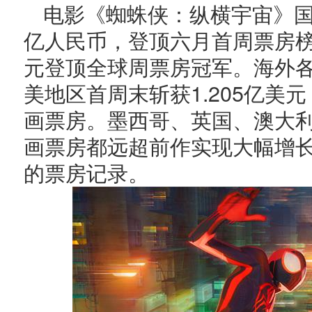
电影《蜘蛛侠：纵横宇宙》国
亿人民币，登顶六月首周票房榜
元登顶全球周票房冠军。海外
美地区首周末斩获1.205亿美
画票房。墨西哥、英国、澳大
画票房都远超前作实现大幅增
的票房记录。