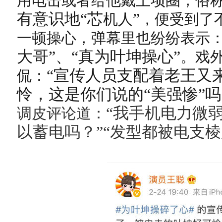
用电击或者给他戴上项圈，俗
有意识地“芯
”
机人
，便受到了
一顿操心，弹幕里也纷纷表示
大哥”、“真为叶坤操心”
。戏
“宣传人员支配着老王又
侃：
怜，这是你们说的“美强惨”吗
“我手机电力微
调皮评论道：
以蓄电吗？”“发型都被电支棱