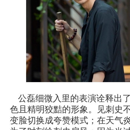
公磊细微入里的表演诠释出
色且精明狡黠的形象。见刺史
变脸切换成夸赞模式；在天气