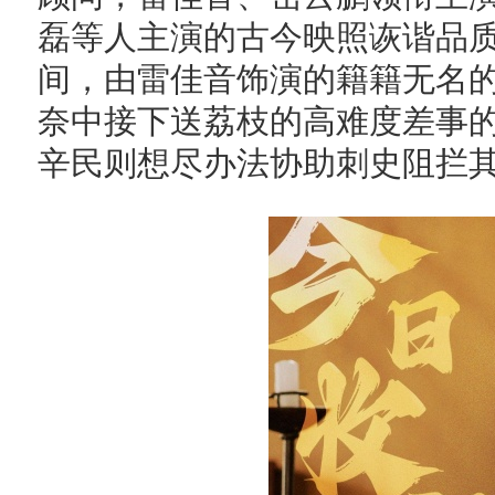
磊等人主演的古今映照诙谐品
间，由雷佳音饰演的籍籍无名
奈中接下送荔枝的高难度差事
辛民则想尽办法协助刺史阻拦