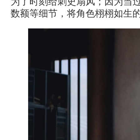
为了时刻给刺史扇风；因为当
数额等细节，将角色栩栩如生