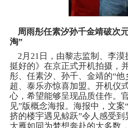
周雨彤任素汐孙千金靖破次元
淘”
2月21日，由黎志监制、李
挺好的》在京正式开机拍摄，
彤、任素汐、孙千、金靖的“他
超、泰乐亦惊喜加盟。开机仪
心，希望能够呈现品质佳作。官
见”版概念海报。海报中，文案
挤的楼宇遇见鲸跃”令人感受到
大雁如同为梦想奔赴的大多数