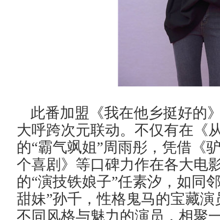
此番加盟《我在他乡挺好的
大呼跨次元联动。不仅有在《
的“霸气飒姐”周雨彤，凭借《
个喜剧》等口碑力作在各大电
的“演技铁娘子”任素汐，如同
甜妹”孙千，性格鬼马的宝藏演
不同风格与魅力的演员，相聚