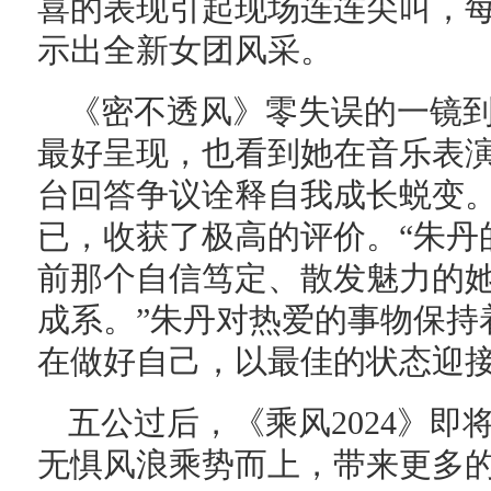
喜的表现引起现场连连尖叫，
示出全新女团风采。
《密不透风》零失误的一镜
最好呈现，也看到她在音乐表
台回答争议诠释自我成长蜕变
已，收获了极高的评价。“朱丹
前那个自信笃定、散发魅力的她
成系。”朱丹对热爱的事物保持
在做好自己，以最佳的状态迎
五公过后，《乘风2024》
无惧风浪乘势而上，带来更多