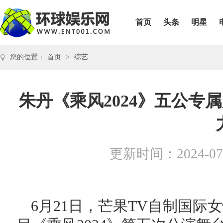
首页
头条
明星
您的位置：
首页
>
综艺
朱丹《乘风2024》五公专
更新时间：2024-07
6月21日，芒果TV自制国