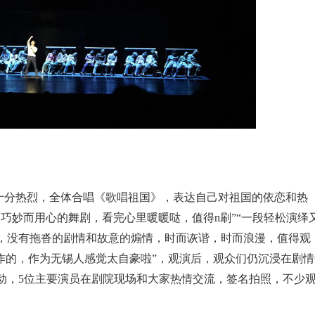
十分热烈，全体合唱《歌唱祖国》，表达自己对祖国的依恋和热
巧妙而用心的舞剧，看完心里暖暖哒，值得n刷”“一段轻松演绎
，没有拖沓的剧情和故意的煽情，时而诙谐，时而浪漫，值得观
作的，作为无锡人感觉太自豪啦”，观演后，观众们仍沉浸在剧情
动，5位主要演员在剧院现场和大家热情交流，签名拍照，不少