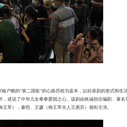
喻户晓的“第二国歌”的心路历程为蓝本，以轻喜剧的形式和生
怀，述说了中华儿女拳拳爱国之心。该剧由铁涵担任编剧、著名
饰王莘），秦熙、王媛（饰王莘夫人王惠芬）领衔主演。