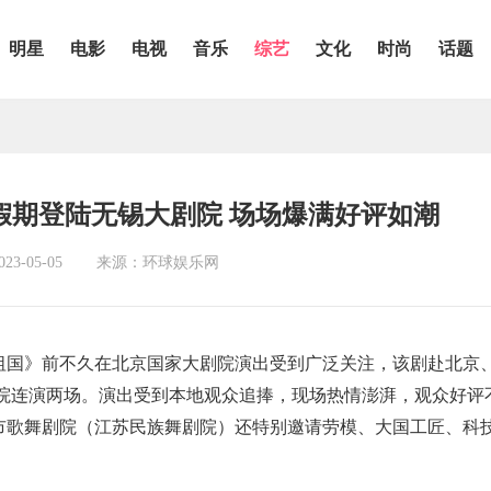
明星
电影
电视
音乐
综艺
文化
时尚
话题
假期登陆无锡大剧院 场场爆满好评如潮
3-05-05
来源：环球娱乐网
祖国》前不久在北京国家大剧院演出受到广泛关注，该剧赴北京
院连演两场。演出受到本地观众追捧，现场热情澎湃，观众好评
锡市歌舞剧院（江苏民族舞剧院）还特别邀请劳模、大国工匠、科