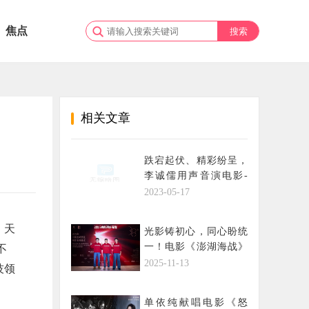
焦点
相关文章
跌宕起伏、精彩纷呈，
李诚儒用声音演电影-
《基督山伯爵》全新上
2023-05-17
线
、天
光影铸初心，同心盼统
一！电影《澎湖海战》
不
亮相金鸡奖开幕式推介
2025-11-13
技领
单依纯献唱电影《怒