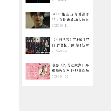
2023-01-19
SUHO接连出演话题作
品，在周末剧场大放异
彩，引领自身最高收视
2023-09-11
率！
《执行法官》定档6月27
日 罗晋杨子姗演绎新时
代执法者
2024-06-20
电影《间谍过家家》终
极预告发布 阿尼亚欢乐
旅行为家人而战
2024-04-29