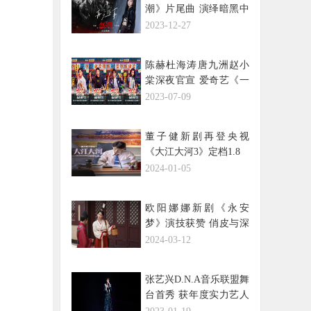
潮》片尾曲 演绎暗黑中
的悲情
2023-12-27
陈赫杜海涛唐九洲赵小
棠深夜官宣 爱奇艺《一
起撸串吧》会玩
2023-07-09
董子健新剧再登央视
《大江大河3》定档1.8
2024-01-05
欧阳娜娜新剧《永安
梦》演技获赞 俏皮与深
情间演绎角色层次
2024-03-12
张艺兴D.N.A音乐联盟舞
台首秀 获年度实力艺人
奖