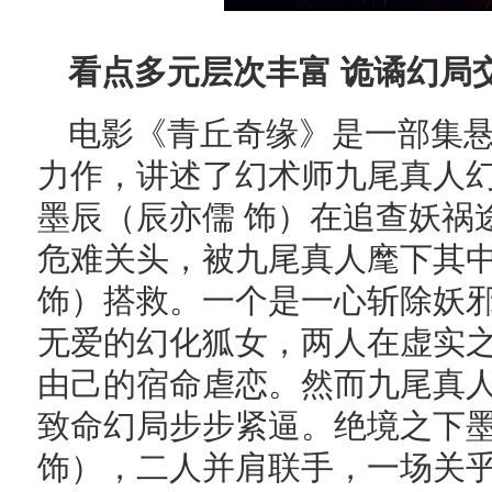
看点多元层次丰富 诡谲幻局
电影《青丘奇缘》是一部集
力作，讲述了幻术师九尾真人
墨辰（辰亦儒 饰）在追查妖祸
危难关头，被九尾真人麾下其
饰）搭救。一个是一心斩除妖
无爱的幻化狐女，两人在虚实
由己的宿命虐恋。然而九尾真
致命幻局步步紧逼。绝境之下
饰），二人并肩联手，一场关