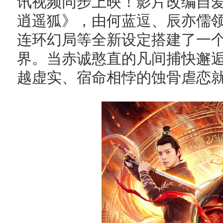
讯视频同步上映！影片改编自爱
逍遥狐》，由何蓝逗、辰亦儒
连环幻局等全新设定搭建了一
界。当赤诚憨直的凡间捕快邂
越虚实、宿命相悖的蚀骨虐恋