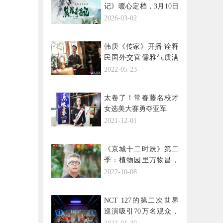
记》暖心定档，3月10日
解锁国宝全生命周期密
2026-03-02
码
韩庚《传家》开播 诠释
民国外交官儒雅气质满
格
2022-05-23
太卷了！常春藤名校才
女选美大赛勇夺亚军
2021-12-01
《京城十二时辰》第二
季：植物园里万物昌，
图书馆内文化良
2022-10-08
NCT 127的第二次世界
巡演吸引70万名观众，
盛大落幕！