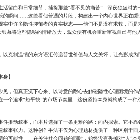
留白和日常细节，捕捉那些“看不见的痛苦”：深夜独坐时的
乐的瞬间……这些看似普通的片段，构建出一个内心世界正在缓
现实中许多隐性抑郁者的真实状态——他们不是没有求救，而是
当大银幕将这些隐秘的情绪放大，观众便有机会重新审视自己与他
以克制温情的东方语汇传递普世价值与人文关怀，让光影成为
本身】
见，但真正沉下心来、以诗意的耐心去触碰隐性心理困境的作
在一个追求“短平快”的市场节奏里，这份坚持本身就构成了一种
件推动叙事，而本片选择了一条更难的路：向内探索。它不靠
建叙事张力。这种创作手法不仅为心理题材提供了一种区别于西
新的可能性——在关注社会问题的同时，始终没有丢掉对“人”本