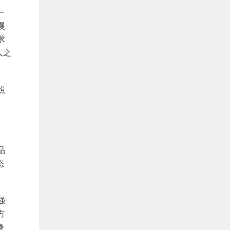
一
慢
求
人之
照
品
态
强
方
身