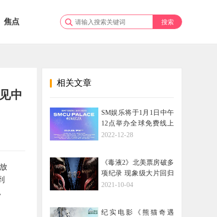
焦点
相关文章
见中
SM娱乐将于1月1日中午
12点举办全球免费线上
公演“SMTOWN
2022-12-28
LIVE”，一起在SMCU
PALACE集结！
《毒液2》北美票房破多
放
项纪录 现象级大片回归
到
再掀观影热潮
2021-10-04
，
纪实电影《熊猫奇遇