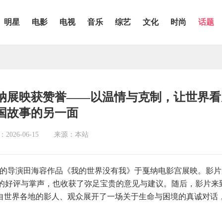
明星
电影
电视
音乐
综艺
文化
时尚
话题
纳展映获赞誉——以温情与克制，让世界看
国故事的另一面
026-06-15
来源：本站
单元的导演田海容作品《我的世界没有我》于戛纳电影宫展映。影片
的好评与掌声，也收获了弥足宝贵的意见与建议。随后，影片来
来自世界各地的影人、观众展开了一场关于生命与困境的真诚对话