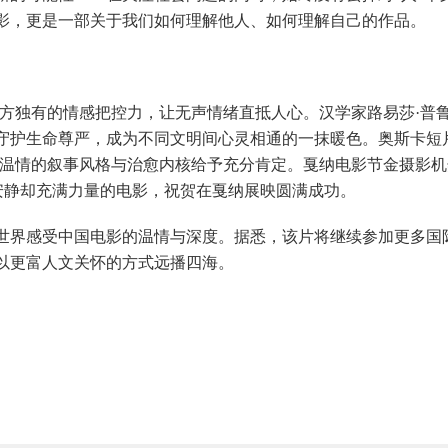
影，更是一部关于我们如何理解他人、如何理解自己的作品。
独有的情感把控力，让无声情绪直抵人心。汉学家路易莎·普
守护生命尊严，成为不同文明间心灵相通的一抹暖色。奥斯卡短
腻温情的叙事风格与治愈内核给予充分肯定。戛纳电影节金摄影机
安静却充满力量的电影，祝贺在戛纳展映圆满成功。
界感受中国电影的温情与深度。据悉，该片将继续参加更多国
以更富人文关怀的方式远播四海。