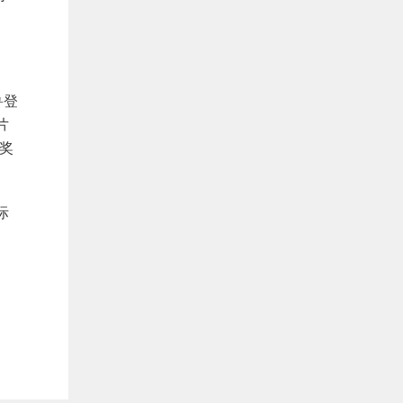
鲁登
片
奖
际