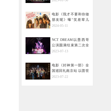
2023-01-30
电影《我才不要和你做
朋友呢》曝“笑差辈儿
了”版预告 庄达菲陈昊宇
2024-05-11
贾冰牛莉让你笑声翻倍
NCT DREAM以墨西哥
公演圆满结束第二次全
球巡演，印证了耀眼的
2023-07-13
成长与更加强大的实
力！
电影《封神第一部》全
国巡回礼南京站 以普世
情感触动当代观众内心
2023-07-22