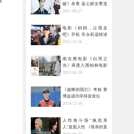
眼
破》杀青 蓝心妍女警造
型英姿飒爽
2021-04-27
电影《妈妈，让我走
吧》开机 车永莉温情讲
述亲情故事
2021-11-16
南吉携电影《白塔之
光》再度入围柏林电影
节
2023-02-20
《超棒的我们》考核 黄
博远成功夺得首发位
2024-12-16
人性角斗场“疯批美
人”直面人性 《母亲的直
觉》上映惊心动魄