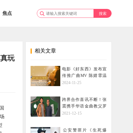
焦点
相关文章
打真玩
电影《好东西》发布宣
传推广曲MV 陈婧霏温
柔献唱诉说爱与勇气
2024-11-25
跨界合作喜讯不断！张
震携手华语金曲教父罗
国
大佑开拍微电影
2021-12-15
场
型
​公安警匪片《生死爆