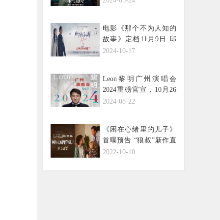
2024-05-24
电影《那个不为人知的
故事》定档11月9日 邱
泽郎月婷深情演绎极致
2024-10-17
拉扯虐恋
Leon黎明广州演唱会
2024重磅官宣，10月26
日倾情开唱！
2024-08-22
《困在心绪里的儿子》
首曝预告 “狼叔”新作直
面原生家庭之痛
2022-10-10