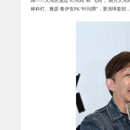
阵——大湾区顶流“叶问鸡”和“飞鸡”。两只大
林科灯、雅彦·鲁伊安PK“叶问蹲”，更演绎套招