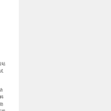
首站
试
动
科
助