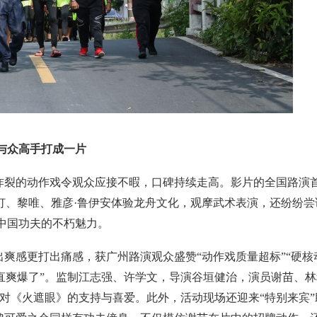
与众高手打成一片
炸裂的动作戏令观众应接不暇，口碑持续走高。影片的全国路演
灯、黎唯、雅彦·鲁伊安体验龙舟文化，观摩武术表演，还纷纷尝
中国功夫的不朽魅力。
爽感更打出痛感，获广州路演观众盛赞“动作戏质量超标”“硬核
直爽爆了”。监制江志强、许学文，导演谷垣健治，演员谢苗、林
对《火遮眼》的支持与喜爱。此外，活动现场还迎来“特别来宾”