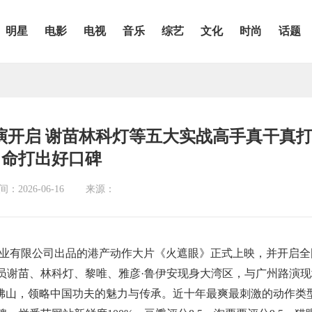
明星
电影
电视
音乐
综艺
文化
时尚
话题
演开启 谢苗林科灯等五大实战高手真干真
命打出好口碑
：2026-06-16
来源：
影业有限公司出品的港产动作大片《火遮眼》正式上映，并开启全
员谢苗、林科灯、黎唯、雅彦·鲁伊安现身大湾区，与广州路演现
”佛山，领略中国功夫的魅力与传承。近十年最爽最刺激的动作类