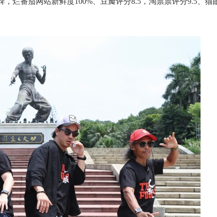
烂番茄网站新鲜度100%、豆瓣评分8.5，淘票票评分9.5、猫