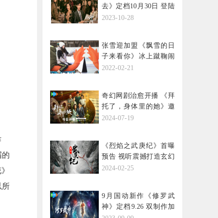
去》定档10月30日 登陆
爱奇艺及东方卫视 龚俊
2023-10-28
钟楚曦携手逆风行
张雪迎加盟《飘雪的日
子来看你》冰上蹴鞠闹
乌龙
2022-02-21
奇幻网剧治愈开播 《拜
托了，身体里的她》邀
您共赴爱的盛宴
2024-07-19
月
作
《烈焰之武庚纪》首曝
届的
预告 视听震撼打造玄幻
巨制
2024-02-25
花》
以所
9月国动新作《修罗武
神》定档9.26 双制作加
持赴“狂彪”之旅