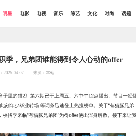
明星
电影
电视
音乐
综艺
文化
时尚
话题
季，兄弟团谁能得到令人心动的offer
025-04-07
来源：本站
盒子里的猫2》第六期已于上周五、六中午12点播出。节目一经
团此刻年少毕业转场 等词条迅速登上热搜榜单。关于“有猫腻兄弟
校招季来临“有猫腻兄弟团”为得offer使出浑身解数。接下来让