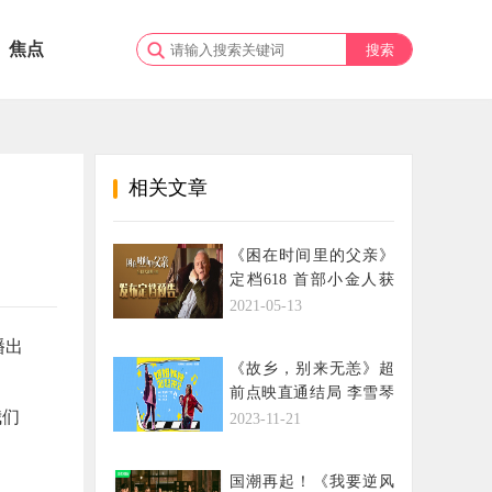
焦点
相关文章
《困在时间里的父亲》
定档618 首部小金人获
奖新片登内地银幕
2021-05-13
播出
《故乡，别来无恙》超
前点映直通结局 李雪琴
我们
史策献唱姐妹派对曲
2023-11-21
国潮再起！《我要逆风