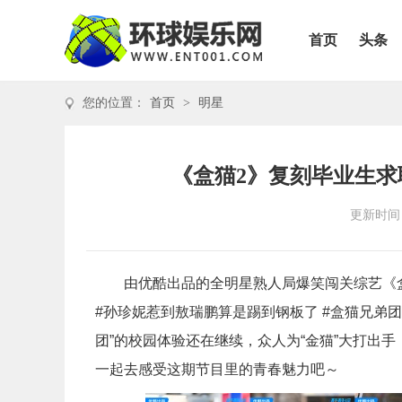
首页
头条
您的位置：
首页
>
明星
《盒猫2》复刻毕业生求职
更新时间：2
由优酷出品的全明星熟人局爆笑闯关综艺《
#孙珍妮惹到敖瑞鹏算是踢到钢板了 #盒猫兄弟
团”的校园体验还在继续，众人为“金猫”大打出手，
一起去感受这期节目里的青春魅力吧～