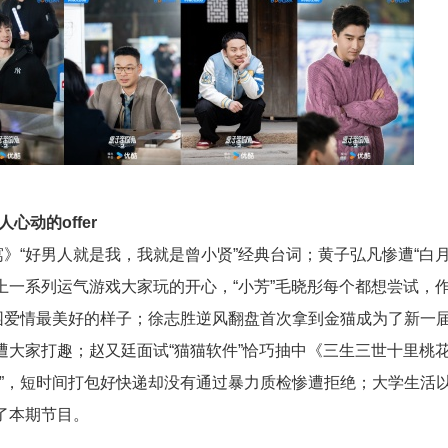
心动的offer
寓》“好男人就是我，我就是曾小贤”经典台词；黄子弘凡惨遭“白
会上一系列运气游戏大家玩的开心，“小芳”毛晓彤每个都想尝试，
校园爱情最美好的样子；徐志胜逆风翻盘首次拿到金猫成为了新一
r遭大家打趣；赵又廷面试“猫猫软件”恰巧抽中《三生三世十里桃
递”，短时间打包好快递却没有通过暴力质检惨遭拒绝；大学生活
格了本期节目。