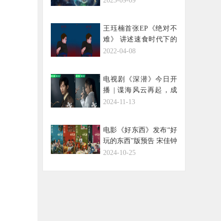
2023-09-09
王珏楠首张EP《绝对不
难》 讲述速食时代下的
三种不同爱情心绪
2022-04-08
电视剧《深潜》今日开
播 | 谍海风云再起，成
毅颖儿以身赴局智破重
2024-11-13
围
电影《好东西》发布“好
玩的东西”版预告 宋佳钟
楚曦两极相遇挑战新型
2024-10-25
关系