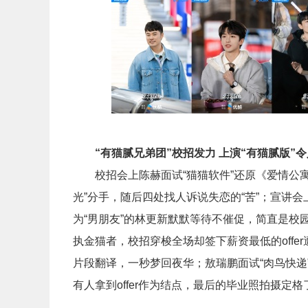
“有猫腻兄弟团”校招发力 上演“有猫腻版”令人
校招会上陈赫面试“猫猫软件”还原《爱情公
光”分手，随后四处找人诉说失恋的“苦”；宣讲
为“男朋友”的林更新默默等待不催促，简直是
执金猫者，校招穿梭全场却签下薪资最低的offe
片段翻译，一秒梦回夜华；敖瑞鹏面试“肉鸟快
有人拿到offer作为结点，最后的毕业照拍摄定