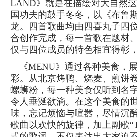
LAND》就是在描绘对大自然
国功夫的鼓手冬冬，以《布鲁
龙。四首歌曲均由四喜丸子四位
合创作完成，每一首歌在题材
仅与四位成员的特色相宜得彰
《MENU》通过各种美食，
彩。从北京烤鸭、烧麦、煎饼
螺蛳粉，每一种美食仅听到名
令人垂涎欲滴。在这个美食的
味，忘记烦恼与喧嚣，尽情沉
歌曲以欢快的旋律，加上副歌“Three! T
式的歌词，不仅表达出大家迫不