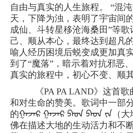
自由与真实的人生旅程。 “混
天，下降为浊，表明了宇宙间的
成仙、斗转星移沧海桑田”等歌
己、顺从本心，最终达到超凡的
喻人经历困境后蜕变成更加真
到了“魔落”，暗示着对抗邪恶
真实的旅程中，初心不变、顺
《PA PA LAND》这首
和对生命的赞美。歌词中一部
的ᠭᠠᠵᠠᠷ ᠭᠠᠵᠠᠷ ᠫᠠᠳ ᠫᠠᠳ
佛在描述大地的生动活力和不