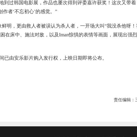
幸地到过韩国电影展，作品也屡次得到评委嘉许获奖！这次又带着
作者‘不忘初心’的感觉。”
象鲜明，更由救人者被误认为杀人者，一开场大叫“我没杀他呀！
困在床中、施法对敌，以及Iman惊惧的表情等画面，展现出强
期间已由安乐影片购入发行权，上映日期即将公布。
责任编辑：