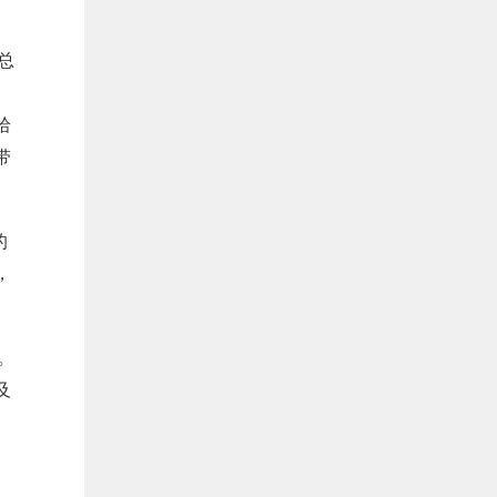
总
拾
带
的
，
。
及