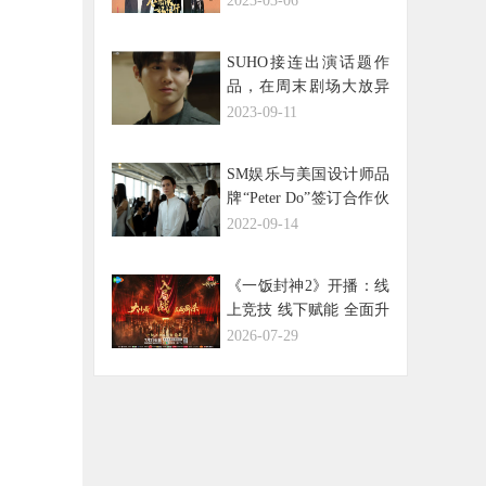
2023-03-06
行》
SUHO接连出演话题作
品，在周末剧场大放异
彩，引领自身最高收视
2023-09-11
率！
SM娱乐与美国设计师品
牌“Peter Do”签订合作伙
伴关系，通过纽约时装
2022-09-14
周T台秀展开合作，描绘
音乐与时尚产业的未
《一饭封神2》开播：线
来！
上竞技 线下赋能 全面升
级讲好中国美食故事
2026-07-29