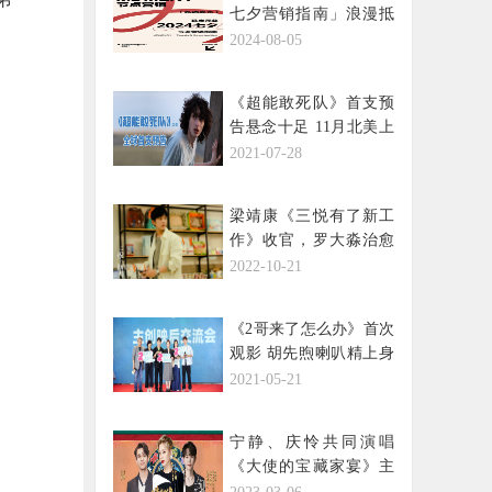
七夕营销指南」浪漫抵
达
2024-08-05
《超能敢死队》首支预
告悬念十足 11月北美上
映引期待
2021-07-28
梁靖康《三悦有了新工
作》收官，罗大淼治愈
秋日收获幸福
2022-10-21
《2哥来了怎么办》首次
观影 胡先煦喇叭精上身
邓恩熙泪洒现场
2021-05-21
宁静、庆怜共同演唱
《大使的宝藏家宴》主
题曲《人生就像一场远