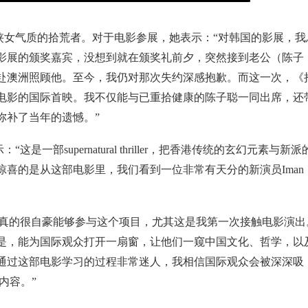
侠女气质的拾荒者。对于电影参展，她表示：“对韩国的影展，我
影展的颁奖嘉宾，没想到就在颁奖礼前夕，突然接到老公（陈子
赴澳洲照顾他。至今，我仍对那次失约深感抱歉。而这一次，《
电影的国际首映。我不仅能与已重拾健康的陈子聪一同出席，还
弥补了当年的遗憾。”
部supernatural thriller，把香港传统的玄幻元素与新派
喜的是从这部电影里，我们看到一位非常有天分的新演员Iman
“我真的很自豪能够参与这个项目，尤其这是我第一次接触电影演出
是，能为国际观众打开一扇窗，让他们一窥中国文化、哲学，以
通过这部电影学习的过程非常迷人，我相信国际观众会被深深吸
内容。”