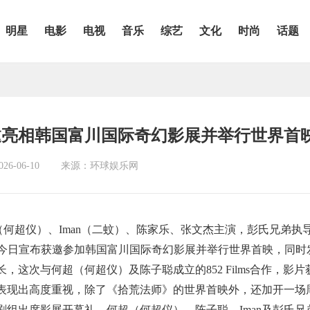
明星
电影
电视
音乐
综艺
文化
时尚
话题
邀亮相韩国富川国际奇幻影展并举行世界首
6-06-10
来源：环球娱乐网
何超（何超仪）、Iman（二蚊）、陈家乐、张文杰主演，彭氏兄弟执
），今日宣布获邀参加韩国富川国际奇幻影展并举行世界首映，同时
，这次与何超（何超仪）及陈子聪成立的852 Films合作，影片
表现出高度重视，除了《拾荒法师》的世界首映外，还加开一场
组出席影展开幕礼，何超（何超仪）、陈子聪、Iman及彭氏兄