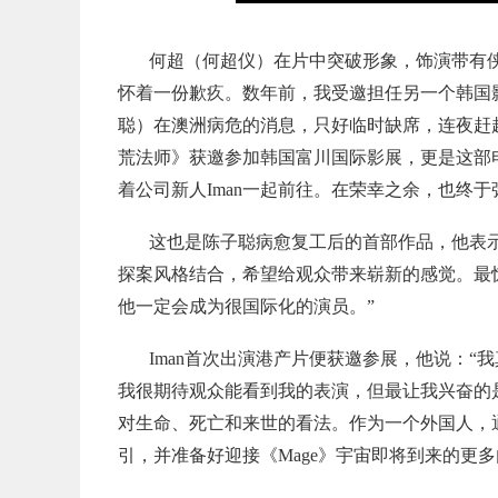
何超（何超仪）在片中突破形象，饰演带有
怀着一份歉疚。数年前，我受邀担任另一个韩国
聪）在澳洲病危的消息，只好临时缺席，连夜赶
荒法师》获邀参加韩国富川国际影展，更是这部
着公司新人Iman一起前往。在荣幸之余，也终于
这也是陈子聪病愈复工后的首部作品，他表示：“这是一
探案风格结合，希望给观众带来崭新的感觉。最惊
他一定会成为很国际化的演员。”
Iman首次出演港产片便获邀参展，他说：
我很期待观众能看到我的表演，但最让我兴奋的
对生命、死亡和来世的看法。作为一个外国人，
引，并准备好迎接《Mage》宇宙即将到来的更多