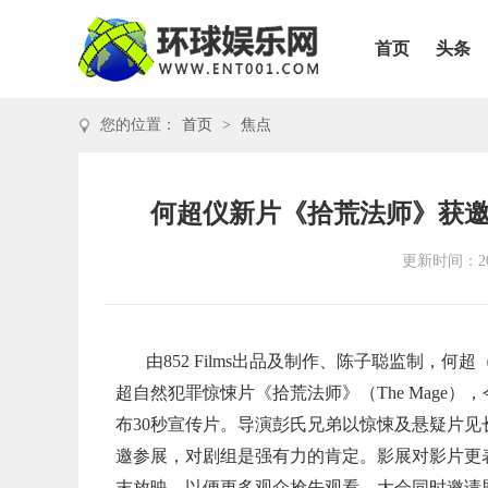
首页
头条
您的位置：
首页
>
焦点
何超仪新片《拾荒法师》获
更新时间：202
由852 Films出品及制作、陈子聪监制，
超自然犯罪惊悚片《拾荒法师》（The Mage
布30秒宣传片。导演彭氏兄弟以惊悚及悬疑片见长
邀参展，对剧组是强有力的肯定。影展对影片更
末放映，以便更多观众抢先观看。大会同时邀请剧