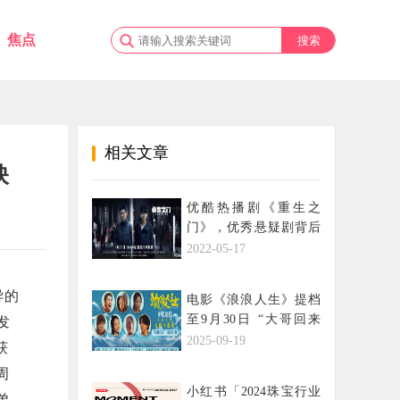
焦点
相关文章
映
优酷热播剧《重生之
门》，优秀悬疑剧背后
的推动者“本格推理”
2022-05-17
导的
电影《浪浪人生》提档
至9月30日 “大哥回来
发
了”主题预告再续江湖传
2025-09-19
获
说喜感拉满
周
小红书「2024珠宝行业
弟