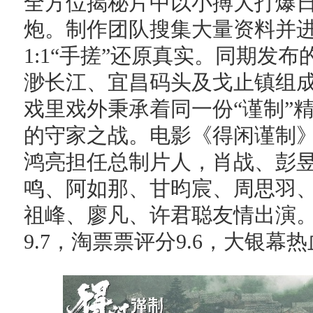
全方位揭秘片中以小搏大打爆
炮。制作团队搜集大量资料并
1:1“手搓”还原真实。同期发
渺长江、宜昌码头及戈止镇组
戏里戏外秉承着同一份“谨制”
的守家之战。电影《得闲谨制
鸿亮担任总制片人，肖战、彭
鸣、阿如那、甘昀宸、周思羽
祖峰、廖凡、许君聪友情出演
9.7，淘票票评分9.6，大银幕