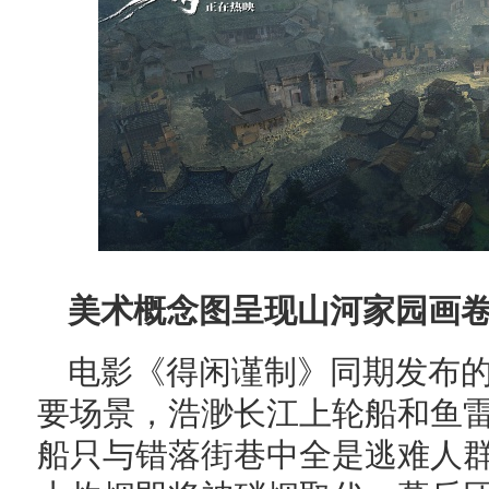
美术概念图呈现山河家园画卷
电影《得闲谨制》同期发布
要场景，浩渺长江上轮船和鱼
船只与错落街巷中全是逃难人