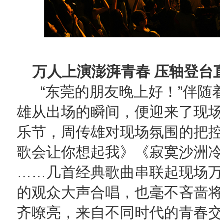
万人上演澎湃青春 压轴登台
“东莞的朋友晚上好！”伴随
雄从出场的瞬间，便迎来了现
乐节，周传雄对现场氛围的把
歌会让你想起我》《寂寞沙洲
……几首经典歌曲串联起现场
的观众大声合唱，也毫不吝啬
齐嘹亮，来自不同时代的青春