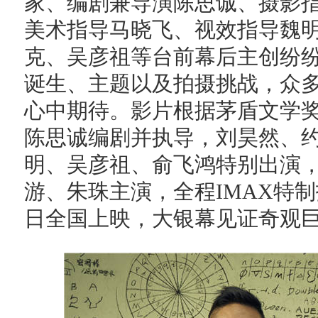
家、编剧兼导演陈思诚、摄影
美术指导马晓飞、视效指导魏明
克、吴彦祖等台前幕后主创纷
诞生、主题以及拍摄挑战，众
心中期待。影片根据茅盾文学
陈思诚编剧并执导，刘昊然、约
明、吴彦祖、俞飞鸿特别出演
游、朱珠主演，全程IMAX特
日全国上映，大银幕见证奇观