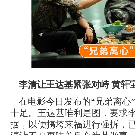
李清让王达基紧张对峙 黄轩
在电影今日发布的“兄弟离心
十足。王达基唯利是图，要求
据，以便搞垮来福进行强拆，