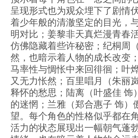
呈现形式也为观众埋下了剧情
着少年般的清澈坚定的目光，
明对比；姜黎非天真烂漫青春
仿佛隐藏着些许秘密；纪桐周（
然，也暗示着人物的成长改变；
马率性与惆怅中来回徘徊；叶烨
又无力怅然；百里唱月（朱丽岚
释怀的愁思；陆离（叶盛佳 饰
的迷惘；兰雅（郑合惠子 饰）
望。每个角色的性格似乎都在
活力的状态展现出一幅朝气蓬