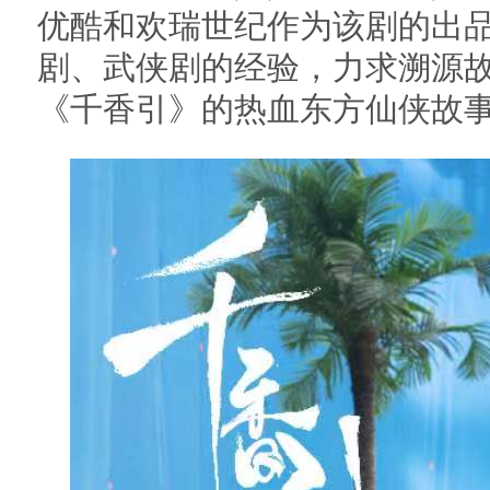
优酷和欢瑞世纪作为该剧的出
剧、武侠剧的经验，力求溯源
《千香引》的热血东方仙侠故