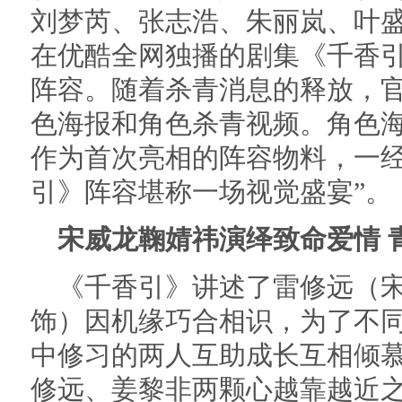
刘梦芮、张志浩、朱丽岚、叶
在优酷全网独播的剧集《千香
阵容。随着杀青消息的释放，官
色海报和角色杀青视频。角色
作为首次亮相的阵容物料，一经
引》阵容堪称一场视觉盛宴”。
宋威龙鞠婧祎演绎致命爱情 
《千香引》讲述了雷修远（宋
饰）因机缘巧合相识，为了不
中修习的两人互助成长互相倾
修远、姜黎非两颗心越靠越近