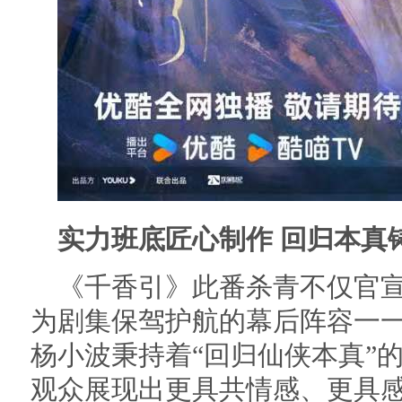
实力班底匠心制作 回归本真
《千香引》此番杀青不仅官
为剧集保驾护航的幕后阵容一
杨小波秉持着“回归仙侠本真”
观众展现出更具共情感、更具