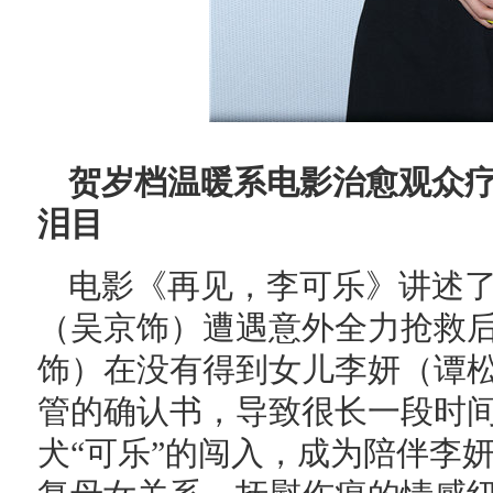
贺岁档温暖系电影治愈观众疗
泪目
电影《再见，李可乐》讲述
（吴京饰）遭遇意外全力抢救
饰）在没有得到女儿李妍（谭
管的确认书，导致很长一段时
犬“可乐”的闯入，成为陪伴李