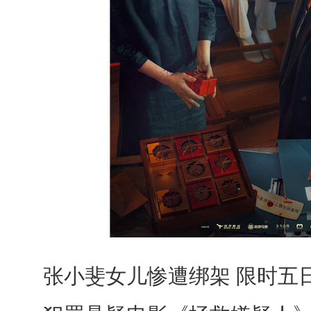
张小斐女儿惨遭绑架 限时五