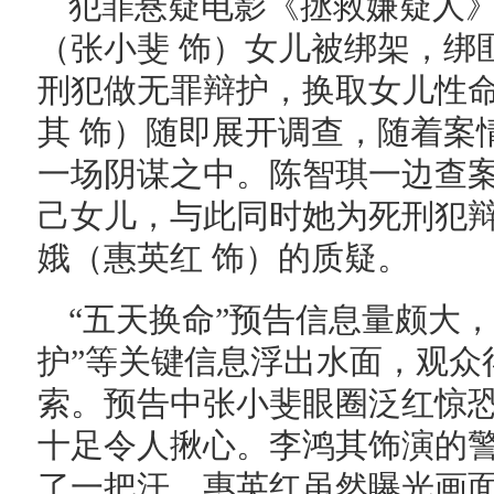
犯罪悬疑电影《拯救嫌疑人
（张小斐 饰）女儿被绑架，绑
刑犯做无罪辩护，换取女儿性
其 饰）随即展开调查，随着案
一场阴谋之中。陈智琪一边查
己女儿，与此同时她为死刑犯
娥（惠英红 饰）的质疑。
“五天换命”预告信息量颇大
护”等关键信息浮出水面，观众
索。预告中张小斐眼圈泛红惊恐
十足令人揪心。李鸿其饰演的
了一把汗。惠英红虽然曝光画