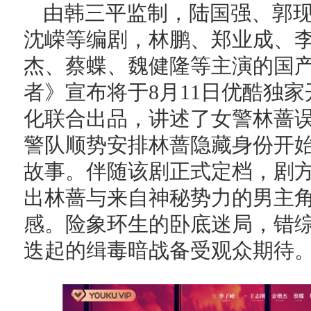
由韩三平监制，陆国强、郭
沈嵘等编剧，林鹏、郑业成、
杰、蔡蝶、魏健隆等主演的国
者》宣布将于8月11日优酷独
化联合出品，讲述了女警林蔷
警队顺势安排林蔷隐藏身份开
故事。伴随该剧正式定档，剧
出林蔷与来自神秘势力的男主
感。险象环生的卧底迷局，错
迭起的缉毒暗战备受观众期待