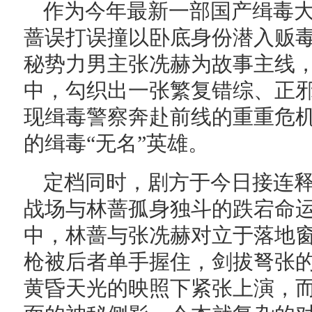
作为今年最新一部国产缉毒
蔷误打误撞以卧底身份潜入贩
秘势力男主张冼赫为故事主线
中，勾织出一张繁复错综、正
现缉毒警察奔赴前线的重重危
的缉毒“无名”英雄。
定档同时，剧方于今日接连
战场与林蔷孤身独斗的跌宕命
中，林蔷与张冼赫对立于落地
枪被后者单手握住，剑拔弩张
黄昏天光的映照下紧张上演，