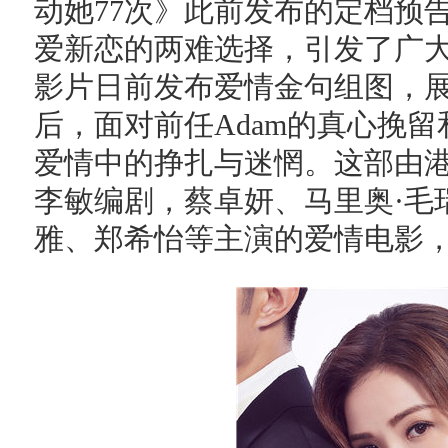
动她77次》此前发布的定档预告
爱新恋的两难选择，引发了广
影片日前发布爱情金句组图，展
后，面对前任Adam的真心挽留和
爱情中的挣扎与迷惘。这部由
李敏编剧，蔡卓妍、马里奥·毛
雅、郑希怡等主演的爱情电影，