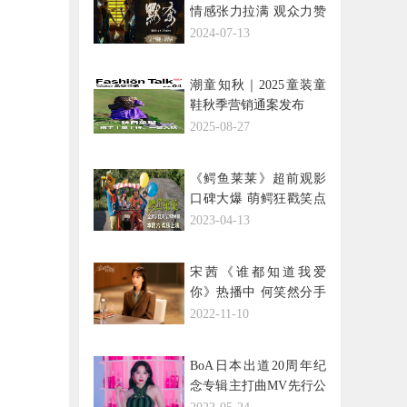
情感张力拉满 观众力赞
《默杀》“家长必看”
2024-07-13
潮童知秋｜2025童装童
鞋秋季营销通案发布
2025-08-27
《鳄鱼莱莱》超前观影
口碑大爆 萌鳄狂戳笑点
全家乐翻天
2023-04-13
宋茜《谁都知道我爱
你》热播中 何笑然分手
后勇敢出发
2022-11-10
BoA日本出道20周年纪
念专辑主打曲MV先行公
开，引发热议！