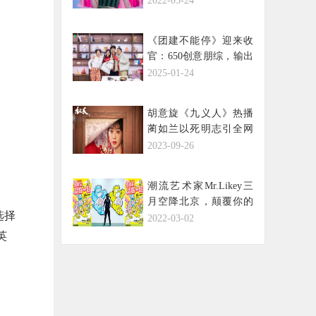
2022-05-24
《团建不能停》迎来收
官：650创意朋综，输出
高能量情绪价值
2025-01-24
胡意旋《九义人》热播
蔺如兰以死明志引全网
热议
2023-09-26
潮流艺术家Mr.Likey三
月空降北京，颠覆你的
选择
童年记忆
2022-03-02
英
之