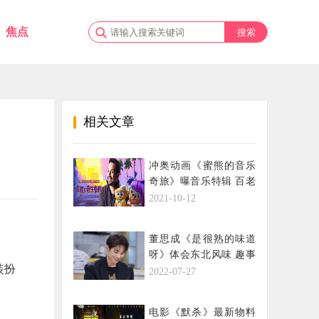
焦点
相关文章
冲奥动画《蜜熊的音乐
奇旅》曝音乐特辑 百老
汇全才十年打磨金曲
2021-10-12
董思成《是很熟的味道
呀》体会东北风味 趣事
装扮
分享快乐加倍
2022-07-27
电影《默杀》最新物料