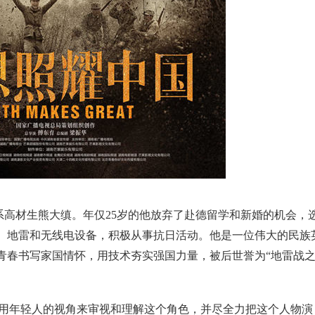
高材生熊大缜。年仅25岁的他放弃了赴德留学和新婚的机会，
、地雷和无线电设备，积极从事抗日活动。他是一位伟大的民族
青春书写家国情怀，用技术夯实强国力量，被后世誉为“地雷战
要用年轻人的视角来审视和理解这个角色，并尽全力把这个人物演