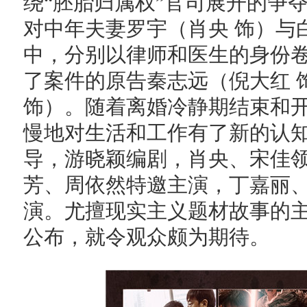
绕“胚胎归属权”官司展开的争
对中年夫妻罗宇（肖央 饰）与
中，分别以律师和医生的身份
了案件的原告秦志远（倪大红 
饰）。随着离婚冷静期结束和
慢地对生活和工作有了新的认
导，游晓颖编剧，肖央、宋佳
芳、周依然特邀主演，丁嘉丽
演。尤擅现实主义题材故事的
公布，就令观众颇为期待。