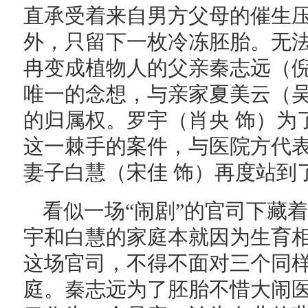
直承受着来自男方父母的催生
外，只留下一枚冷冻胚胎。无
冉变成植物人的父亲秦志远（倪
唯一的念想，与亲家夏美云（吴
的归属权。罗宇（肖央 饰）为
这一棘手的案件，与医院方代
妻子白慧（宋佳 饰）再度站到
看似一场“闹剧”的官司下藏
宇和白慧的家庭本就因为生育
这场官司，不得不面对三个同样
庭。秦志远为了胚胎不惜大闹