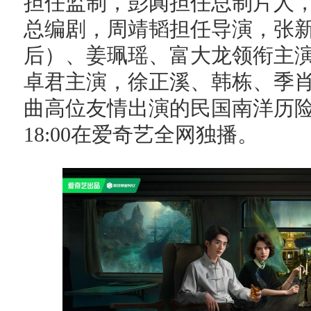
担任监制，彭阗担任总制片人
总编剧，周靖韬担任导演，张
后）、姜珮瑶、富大龙领衔主
卓君主演，徐正溪、韩栋、季
曲高位友情出演的民国南洋历
18:00在爱奇艺全网独播。