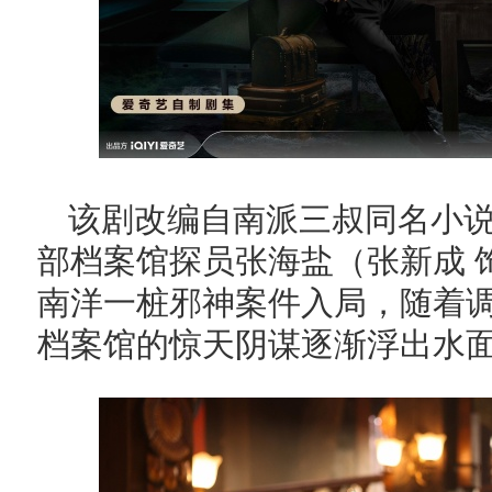
该剧改编自南派三叔同名小
部档案馆探员张海盐（张新成 
南洋一桩邪神案件入局，随着
档案馆的惊天阴谋逐渐浮出水