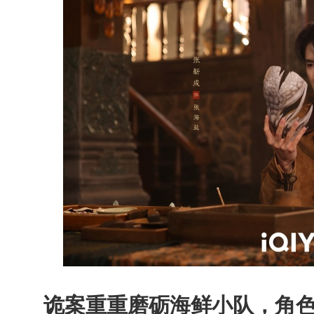
诡案重重磨砺海鲜小队，角