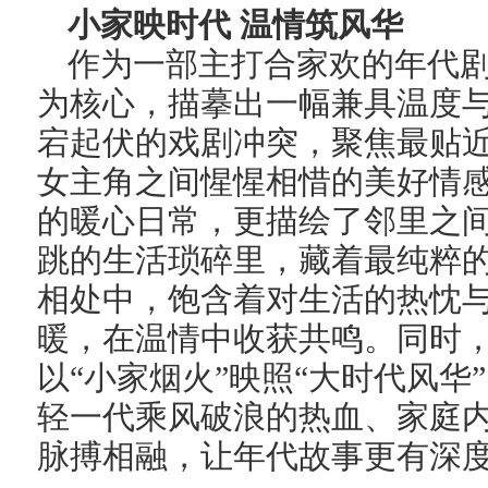
小家映时代 温情筑风华
作为一部主打合家欢的年代
为核心，描摹出一幅兼具温度
宕起伏的戏剧冲突，聚焦最贴
女主角之间惺惺相惜的美好情
的暖心日常，更描绘了邻里之
跳的生活琐碎里，藏着最纯粹
相处中，饱含着对生活的热忱
暖，在温情中收获共鸣。同时
以“小家烟火”映照“大时代风
轻一代乘风破浪的热血、家庭
脉搏相融，让年代故事更有深