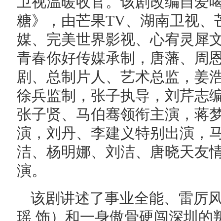
卫视温暖收官。该剧改编自爱
糖》，由芒果TV、湖南卫视、
媒、完美世界影视、心宥灵犀
青春你好传媒承制，唐藩、周
剧、总制片人、艺术总监，姜
徐兵监制，张子执导，刘芹志
张子贤、马伯骞领衔主演，蒋
演，刘丹、李建义特别出演，
洁、杨明娜、刘洁、唐晓天友
演。
该剧讲述了事业全能、雷厉
瑶 饰）和一身傲骨硬闯深圳的