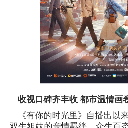
收视口碑齐丰收 都市温情画
《有你的时光里》自播出以
双生姐妹的亲情羁绊、众生百