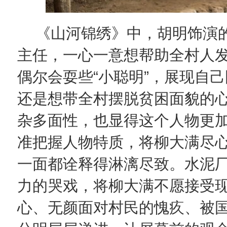
《山河锦绣》中，胡明饰演
主任，一心一意想帮助全村人
偶尔会耍些“小聪明”，展现自
还是想带全村摆脱贫困面貌的
杂多面性，也显得这个人物更
准把握人物特质，将柳大满尽
一面都诠释得淋漓尽致。水泥
力的哭戏，将柳大满不愿接受
心、无颜面对村民的愧疚、被